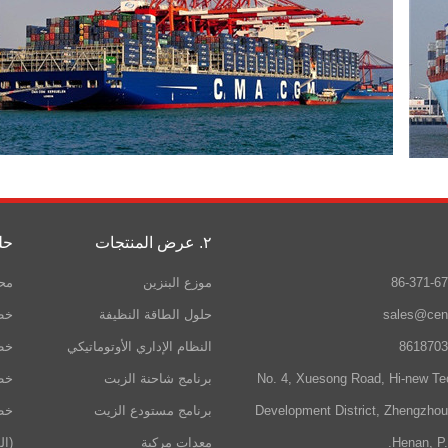
٢. عرض المنتجات
حل
موزع البنزين
محط
sales@cen
حلول الطاقة النظيفة
خطة
النظام الإداري الأوتوماتيكي
خطة
No. 4, Xuesong Road, Hi-new Te
برنامج شاحنة الزبت
خطة
Development District, Zhengzho
برنامج مستودع الزيت
خطة
Henan, P.
معدات مركبة
(ال