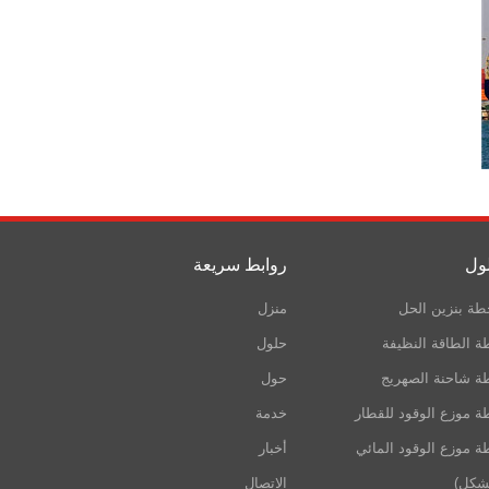
ول
روابط سريعة
ة بنزين الحل
منزل
 الطاقة النظيفة
حلول
 شاحنة الصهريج
حول
 موزع الوقود للقطار
خدمة
 موزع الوقود المائي
أخبار
شكل)
الاتصال