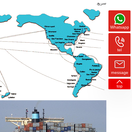
سريع.
Whatsapp
tel
message
top