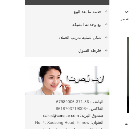
صاصهم علي
خدمة ما بعد البيع
تكنولوجيا المعلومات وغيرها. وتستثمر الكسيت 7 في المائة من
بيع وخدمة الشبكة
شكل عملية تدريب العملاء
خارطة السوق
الهاتف:
+86-371-67989006
الفاكس:
+8618703719006
صندوق البريد:
sales@censtar.com
العنوان:
No. 4, Xuesong Road, Hi-new
ات