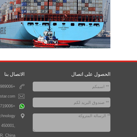
الحصول على اتصال
الاتصال بنا
+86-371-67989006
star.com
+8618703719006
chnology
u 450001,
R. China.