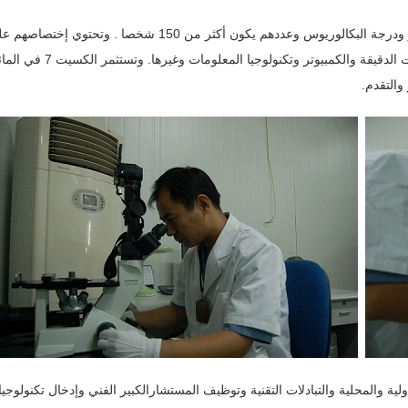
في الكسيت مهندسون كبار المستويات يؤهلون بدرجة الماجستير ودرجة البكالوريوس وعددهم يكون أكثر من 150 شخصا . وتحتوي إخت
الماكينات والالكترونيات والأتمتة والتحكم التكنولوجيا والالكترونيات الدقيقة والكمبيوتر و
والتقدم.
 والمحلية والتبادلات التقنية وتوظيف المستشارالكبير الفني وإدخال تكنولوجي