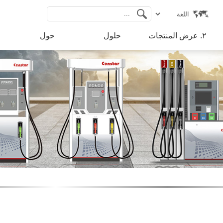
٢. عرض المنتجات
حلول
حول