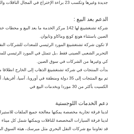
جديدة وغيرها وتكسب 23 براءة الإختراع في المجال الناقلات والتي تكون متقدمة بفارق كبير عن المنافسين الآخرين.
الدعم بعد البيع :
الصين باستثناء هونغ كونغ وماكاو وتايوان.
لا تكون شركة تشنغشينغ المورد الرئيسي للمعدات للشركات النف
التحرير الشعبى الصينى فقط ،بل تتمثل في المورد الرئيسي لل
كي وغيرها من الشركات في سوق الصين.
تم بيع المنتجات إلى 35 دولة ومنطقة في أوروبا، آ
الكسيت بأكثر من 30 موردا وبخدمات البيع في
دعم الخدمات اللوجستية
لدينا فرقة تجارية مخصصة يمكنها معالجة جميع الملفات للاستيرا
لدينا فرقة السيارات المخصصة للناقلات ويمكنها شمل كل ميناء
قد تعاوننا مع شركات النقل البحري مثل ميرسك، هيئة السوق ال