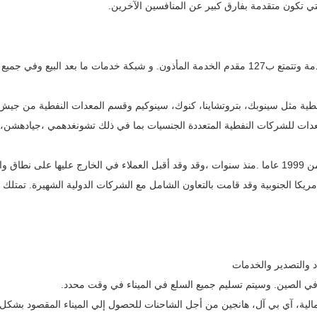
شركة تشنغشينغ لها 142 مركز الخدمة ما بعد البيع و محطات خدمة وتتمتع ب127 مقدم الخدمة المأذون. و شبكة خدمات ما بعد البيع وفي 
طية مثل سينوبك، بتروتشاينا، كنوك، سينوكيم وقسم المعدات النفطية من جيش
معدات للشركات النفطية المتعددة الجنسيات بما في ذلك تشونغدهمي ،جيادهشن،
بدأت المنتجات في شركة تشنغشينغ الذهاب إلى الخارج انطلاقا من 1999 عاما .منذ سنوات ،وقد وقد أقبل العملاء في الخارج عليها على 
سيا، أفريقيا، أمريكا الجنوبية وقد قامت بالتعاون الشامل مع الشركات الدولية الشهيرة. تمتلك
د والتصدير والخدمات
 في الصين. وسيتم تسليم جميع السلع في الميناء في وقت محدد.
مالية، آي بي آل، هانجين من أجل الشاحنات للحصول إلي الميناء المقصود بشكل