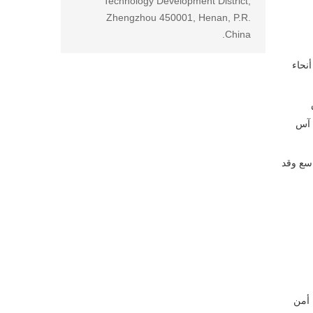
Technology Development District,
Zhengzhou 450001, Henan, P.R.
China.
جميع أنحاء
 آس
نطاق واسع وقد
 أمن