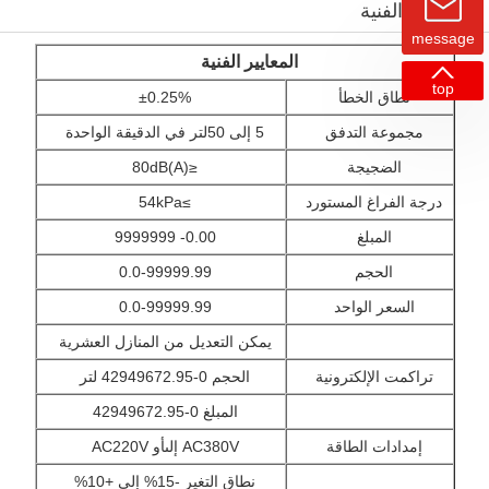
المعايير الفنية
message
المعايير الفنية
top
نطاق الخطأ
±0.25%
مجموعة التدفق
5 إلى 50لتر في الدقيقة الواحدة
الضجيجة
≤80dB(A)
درجة الفراغ المستورد
≥54kPa
المبلغ
0.00- 9999999
الحجم
0.0-99999.99
السعر الواحد
0.0-99999.99
يمكن التعديل من المنازل العشرية
تراكمت الإلكترونية
الحجم 0-42949672.95 لتر
المبلغ 0-42949672.95
إمدادات الطاقة
AC380V إلىأو AC220V
نطاق التغير -15% إلى +10%